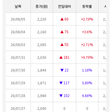
날짜
종가(원)
전일대비
등락률
시가
26/08/05
2,220
▲ 60
+2.78%
2,195
26/08/04
2,160
▲ 75
+3.6%
2,085
26/08/03
2,085
▲ 55
+2.71%
2,010
26/07/31
2,030
▲ 181
+9.79%
1,880
26/07/30
1,849
▼ 22
1.18%
1,738
26/07/29
1,871
▼ 117
5.89%
1,988
26/07/28
1,988
▼ 102
4.88%
2,065
26/07/27
2,090
0
0
2,105