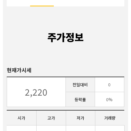
주가정보
현재가시세
전일대비
0
2,220
등락률
0%
시가
고가
저가
거래량