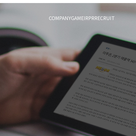
COMPANY
GAME
IR
PR
RECRUIT