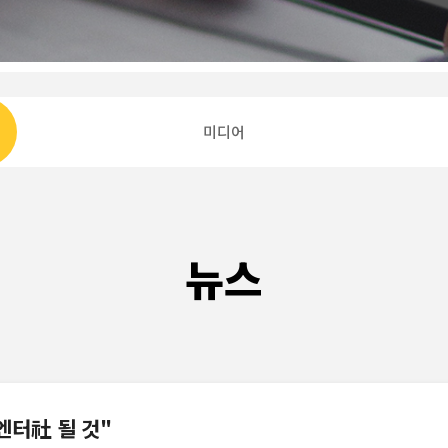
미디어
뉴스
터社 될 것"