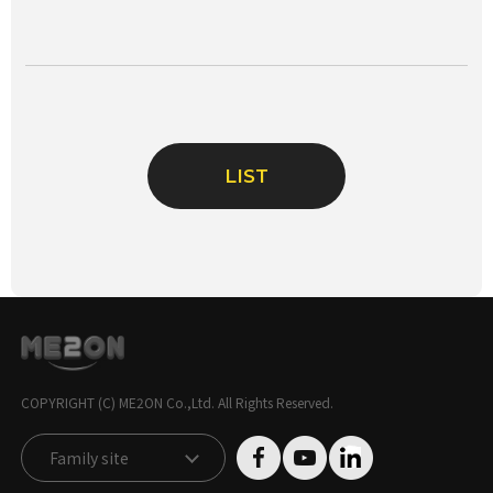
LIST
COPYRIGHT (C) ME2ON Co.,Ltd. All Rights Reserved.
Family site