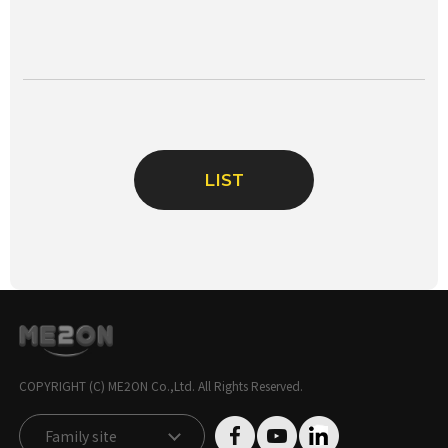
LIST
COPYRIGHT (C) ME2ON Co.,Ltd. All Rights Reserved.
Family site